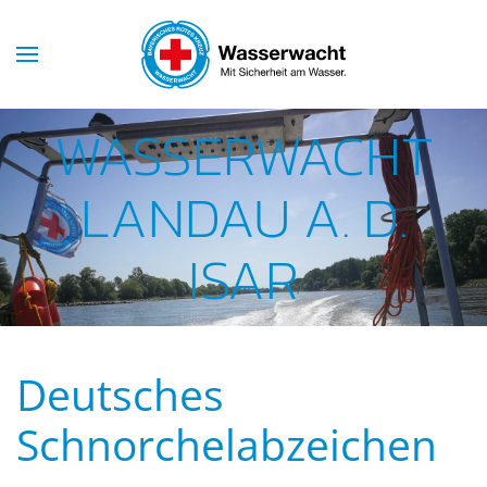
Skip to main content
WASSERWACHT
LANDAU A. D.
ISAR
Deutsches
Schnorchelabzeichen