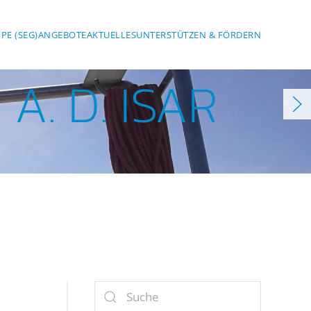
PE (SEG)
ANGEBOTE
AKTUELLES
UNTERSTÜTZEN & FÖRDERN
. D. ISAR
er Isar