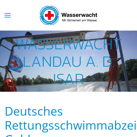
Skip to main content
WASSERWACHT
LANDAU A. D.
ISAR
Deutsches
Rettungsschwimmabze